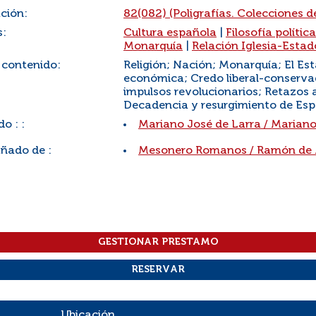
ación:
82(082) (Poligrafías. Colecciones d
s:
Cultura española
|
Filosofía política
Monarquía
|
Relación Iglesia-Estad
 contenido:
Religión; Nación; Monarquía; El Esta
económica; Credo liberal-conservad
impulsos revolucionarios; Retazos 
Decadencia y resurgimiento de Esp
o : :
Mariano José de Larra
/
Mariano
ado de :
Mesonero Romanos
/
Ramón de
Ubicación