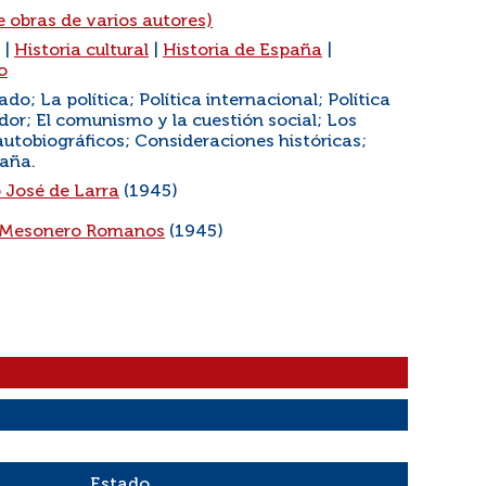
e obras de varios autores)
|
Historia cultural
|
Historia de España
|
o
do; La política; Política internacional; Política
or; El comunismo y la cuestión social; Los
autobiográficos; Consideraciones históricas;
aña.
 José de Larra
(1945)
 Mesonero Romanos
(1945)
Estado