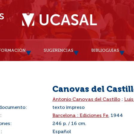
FORMACIÓN
SUGERENCIAS
BIBLIOGUÍAS
Canovas del Castill
:
Antonio Canovas del Castillo
;
Luis
 documento:
texto impreso
:
Barcelona : Ediciones Fe
, 1944
ones:
246 p. / 16 cm.
:
Español