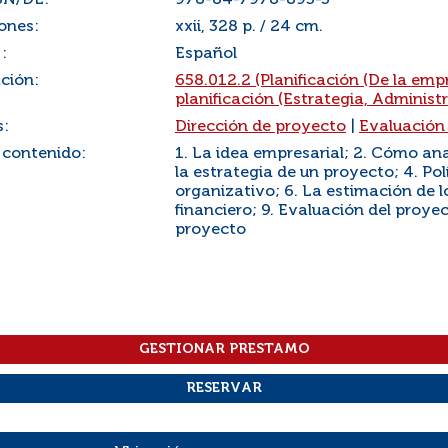
SN/DL:
978-84-7978-893-3
ones:
xxii, 328 p. / 24 cm.
:
Español
ación:
658.012.2 (Planificación (De la em
planificación (Estrategia, Administr
s:
Dirección de proyecto
|
Evaluación
 contenido:
1. La idea empresarial; 2. Cómo ana
la estrategia de un proyecto; 4. Pol
organizativo; 6. La estimación de lo
financiero; 9. Evaluación del proyec
proyecto