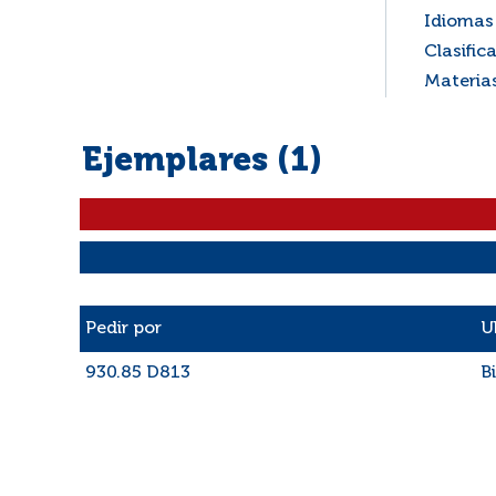
Idiomas 
Clasific
Materia
Ejemplares (1)
Liste des exemplaires
Pedir por
U
930.85 D813
B