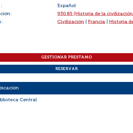
:
Español
ación:
930.85 (Historia de la civilización
s:
Civilización
|
Francia
|
Historia d
bicación
iblioteca Central