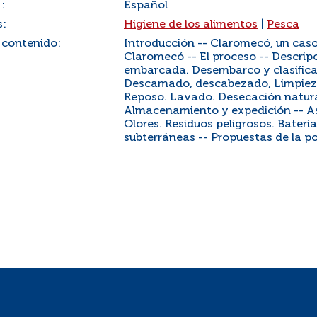
:
Español
s:
Higiene de los alimentos
|
Pesca
 contenido:
Introducción -- Claromecó, un cas
Claromecó -- El proceso -- Descrip
embarcada. Desembarco y clasifica
Descamado, descabezado, Limpieza 
Reposo. Lavado. Desecación natural
Almacenamiento y expedición -- Asp
Olores. Residuos peligrosos. Bater
subterráneas -- Propuestas de la 