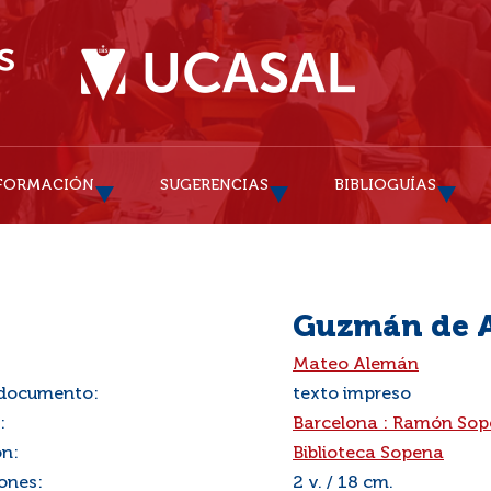
FORMACIÓN
SUGERENCIAS
BIBLIOGUÍAS
Guzmán de A
:
Mateo Alemán
 documento:
texto impreso
:
Barcelona : Ramón So
ón:
Biblioteca Sopena
ones:
2 v. / 18 cm.