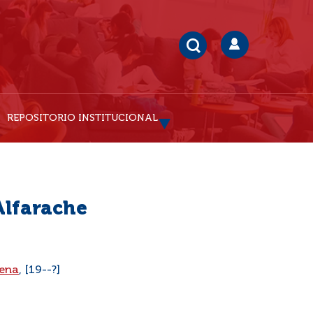
REPOSITORIO INSTITUCIONAL
lfarache
pena
, [19--?]