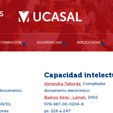
FORMACIÓN
SUGERENCIAS
BIBLIOGUÍAS
Capacidad intelect
:
Alejandra Taborda
, Compilador
 documento:
documento electrónico
:
Buenos Aires : Lumen
, 2002
SN/DL:
978-987-00-0204-8
ones:
ps. 226 a 247