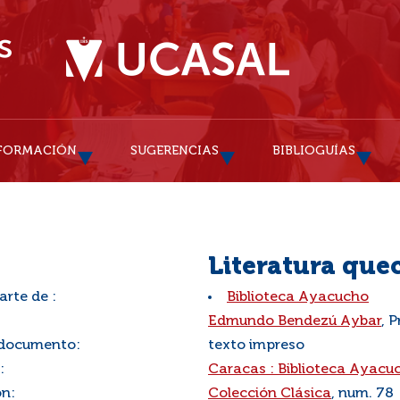
FORMACIÓN
SUGERENCIAS
BIBLIOGUÍAS
Literatura que
arte de :
Biblioteca Ayacucho
:
Edmundo Bendezú Aybar
, 
 documento:
texto impreso
:
Caracas : Biblioteca Ayacu
ón:
Colección Clásica
, num. 78