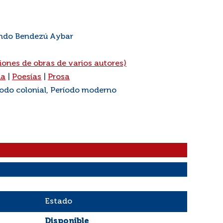
undo Bendezú Aybar
ciones de obras de varios autores)
ua
|
Poesías
|
Prosa
íodo colonial, Período moderno
Estado
Disponible