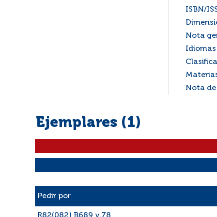
ISBN/IS
Dimensi
Nota ge
Idiomas 
Clasific
Materia
Nota de
Ejemplares (1)
Liste des exemplaires
Pedir por
R82(082) B689 v.78