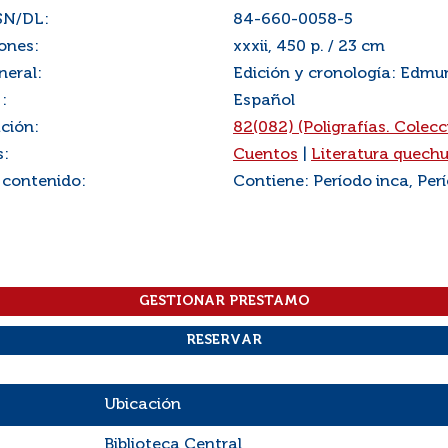
SN/DL:
84-660-0058-5
ones:
xxxii, 450 p. / 23 cm
neral:
Edición y cronología: Edm
:
Español
ación:
82(082) (Poligrafías. Colec
s:
Cuentos
|
Literatura quech
 contenido:
Contiene: Período inca, Per
Ubicación
Biblioteca Central