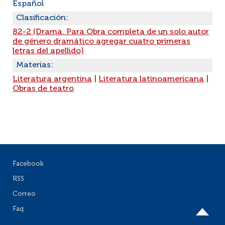
Español
Clasificación:
82-2 (Drama. Para Obra completa de un solo autor
de género dramático agregar cuatro primeras
letras del apellido)
Materias:
Literatura argentina
|
Literatura latinoamericana
|
Obras de teatro
Facebook
RSS
Correo
Faq