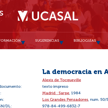
FORMACIÓN
SUGERENCIAS
BIBLIOGUÍAS
La democracia en 
:
Alexis de Tocqueville
 documento:
texto impreso
:
Madrid : Sarpe
, 1984
ón:
Los Grandes Pensadores
, num. 50/
SN/DL:
978-84-499-6832-7