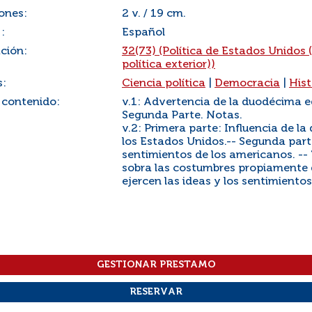
ones:
2 v. / 19 cm.
:
Español
ación:
32(73) (Política de Estados Unidos 
política exterior))
s:
Ciencia política
|
Democracia
|
Hist
 contenido:
v.1: Advertencia de la duodécima e
Segunda Parte. Notas.
v.2: Primera parte: Influencia de l
los Estados Unidos.-- Segunda parte
sentimientos de los americanos. -- 
sobra las costumbres propiamente d
ejercen las ideas y los sentimiento