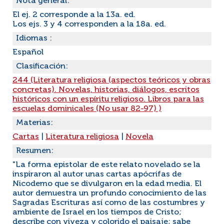
Nota general:
El ej. 2 corresponde a la 13a. ed.
Los ejs. 3 y 4 corresponden a la 18a. ed.
Idiomas :
Español
Clasificación:
244 (Literatura religiosa (aspectos teóricos y obras
concretas). Novelas, historias, diálogos, escritos
históricos con un espíritu religioso. Libros para las
escuelas dominicales (No usar 82-97) )
Materias:
Cartas
|
Literatura religiosa
|
Novela
Resumen:
"La forma epistolar de este relato novelado se la
inspiraron al autor unas cartas apócrifas de
Nicodemo que se divulgaron en la edad media. El
autor demuestra un profundo conocimiento de las
Sagradas Escrituras así como de las costumbres y
ambiente de Israel en los tiempos de Cristo;
describe con viveza y colorido el paisaje; sabe