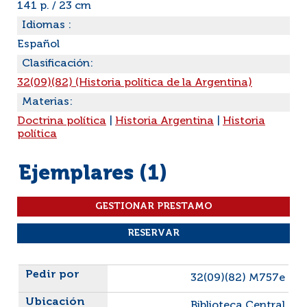
141 p. / 23 cm
Idiomas :
Español
Clasificación:
32(09)(82) (Historia política de la Argentina)
Materias:
Doctrina política
|
Historia Argentina
|
Historia
política
Ejemplares (1)
Liste des exemplaires
32(09)(82) M757e
Biblioteca Central