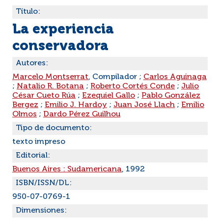
Título:
La experiencia
conservadora
Autores:
Marcelo Montserrat
, Compilador ;
Carlos Aguinaga
;
Natalio R. Botana
;
Roberto Cortés Conde
;
Julio
César Cueto Rúa
;
Ezequiel Gallo
;
Pablo González
Bergez
;
Emilio J. Hardoy
;
Juan José Llach
;
Emilio
Olmos
;
Dardo Pérez Guilhou
Tipo de documento:
texto impreso
Editorial:
Buenos Aires : Sudamericana
, 1992
ISBN/ISSN/DL:
950-07-0769-1
Dimensiones: