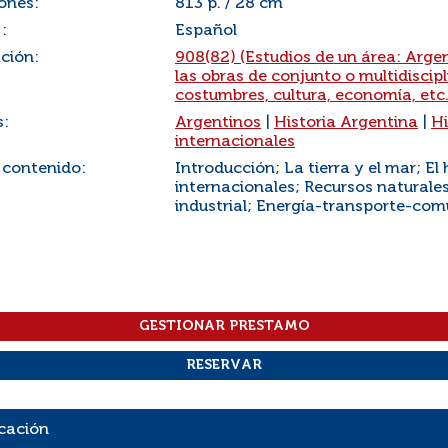
ones:
813 p. / 28 cm
:
Español
ación:
908(82) (Estudios de un área: Argen
las obras de conjunto o multidiscipl
costumbres, cultura, economía, etc.
s:
Argentinos
|
Historia Argentina
|
Hi
internacionales
 contenido:
Introducción; La tierra y el mar; 
internacionales; Recursos naturales
industrial; Energía-transporte-com
cación