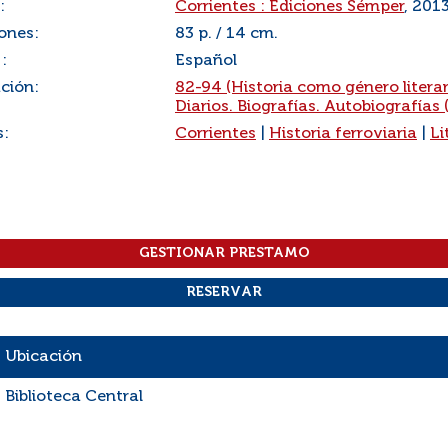
:
Corrientes : Ediciones Sémper
, 201
ones:
83 p. / 14 cm.
:
Español
ación:
82-94 (Historia como género literar
Diarios. Biografías. Autobiografías (
s:
Corrientes
|
Historia ferroviaria
|
Li
Ubicación
Biblioteca Central