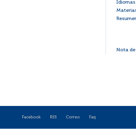
Idiomas 
Materia
Resume
Nota de
Facebook
RSS
Correo
Faq