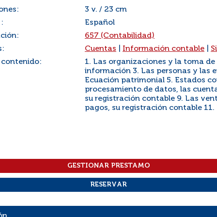
ones:
3 v. / 23 cm
:
Español
ación:
657 (Contabilidad)
s:
Cuentas
|
Información contable
|
S
 contenido:
1. Las organizaciones y la toma de 
información 3. Las personas y las 
Ecuación patrimonial 5. Estados con
procesamiento de datos, las cuenta
su registración contable 9. Las ven
pagos, su registración contable 11. 
ón