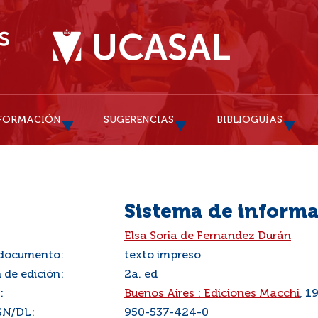
FORMACIÓN
SUGERENCIAS
BIBLIOGUÍAS
Sistema de informa
:
Elsa Soria de Fernandez Durán
 documento:
texto impreso
 de edición:
2a. ed
:
Buenos Aires : Ediciones Macchi
, 1
SN/DL:
950-537-424-0