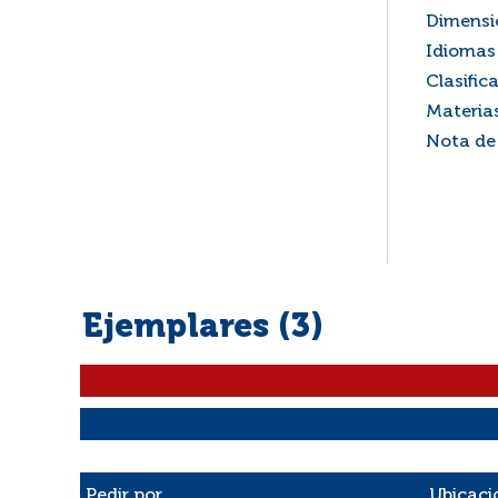
Dimensi
Idiomas 
Clasific
Materia
Nota de
Ejemplares (3)
Liste des exemplaires
Pedir por
Ubicaci