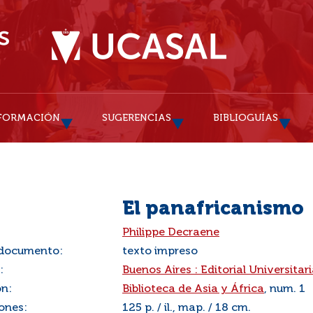
FORMACIÓN
SUGERENCIAS
BIBLIOGUÍAS
El panafricanismo
:
Philippe Decraene
 documento:
texto impreso
:
Buenos Aires : Editorial Universita
ón:
Biblioteca de Asia y África
, num. 1
ones:
125 p. / il., map. / 18 cm.