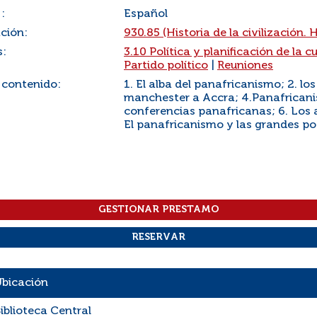
:
Español
ación:
930.85 (Historia de la civilización. H
s:
3.10 Política y planificación de la c
Partido político
|
Reuniones
 contenido:
1. El alba del panafricanismo; 2. l
manchester a Accra; 4.Panafricanis
conferencias panafricanas; 6. Los 
El panafricanismo y las grandes pot
bicación
iblioteca Central