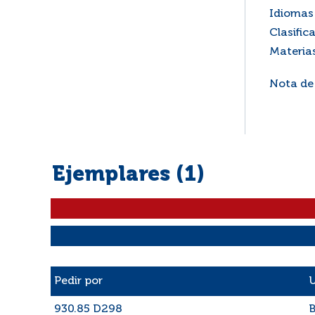
Idiomas 
Clasific
Materia
Nota de
Ejemplares (1)
Liste des exemplaires
Pedir por
U
930.85 D298
B