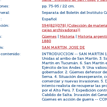
:
Salta : Instituto de San Felipe y Sa
ones:
pp. 75-95 / 22 cm.
neral:
Separata del Boletín del Instituto 
:
Español
ación:
S94(82)(078) (Colección de material
cajas archivadoras))
s:
Güemes
|
Historia
|
Historia argent
1880
és:
SAN MARTIN, JOSE DE
 contenido:
INTRODUCCION -- SAN MARTIN 1. Un
Unidas al arribo de San Martín. 3. S
Martín en Tucumán. 6. San Martín en
Ejército de los Andes. 9. Una vali
gobernador. 2. Güemes defensor de 
Serna. 4. Situación desesperante, c
comerciar y nuevas invasiones. 5. D
intento realista de recuperar las p
por el Alto Perú. 7. Expedición con
Cabildo de Salta. Invasión del Gene
Güemes en acción de guerra -- CO