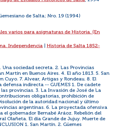
ntiago de Estudios Históricos de Salta
, 1994
Güemesiano de Salta; Nro. 19 (1994)
es varios para asignaturas de Historia. (En
ina. Independencia
|
Historia de Salta 1852-
a sociedad secreta. 2. Las Provincias
an Martín en Buenos Aires. 4. El año 1813. 5. San
 Cuyo. 7. Alvear, Artigas y Rondeau. 8. El
osa defensa indirecta -- GUEMES 1. De cadete
las provincias. 3. La Invasión de José de La
ontribuciones obligatorias, prohibición de
isolución de la autoridad nacional y último
rovincias argentinas. 6. La proyectada ofensiva
tra el gobernador Bernabé Aráoz. Rebelión del
ral Olañeta. El día Grande de Jujuy. Muerte de
NCLUSION 1. San Martín. 2. Güemes