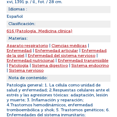
xvi, 1391 p. / il., fot. / 28 cm.
Idiomas :
Español
Clasificación:
616 (Patología. Medicina clínica)
Materias:
Aparato respiratorio
|
Ciencias médicas
|
Enfermedad
|
Enfermedad articular
|
Enfermedad
de la piel
|
Enfermedad del sistema nervioso
|
Enfermedad nutricional
|
Enfermedad transmisible
|
Patología
|
Sistema digestivo
|
Sistema endocrino
|
Sistema nervioso
Nota de contenido:
Patología general: 1. La célula como unidad de
salud y enfermedad; 2.Respuestas celulares ante el
estrés y las agresiones tóxicas: adaptación, lesión
y muerte; 3. Inflamación y reparación;
4.Trastornos hemodinámicos, enfermedad
tromboembólica y shok; 5. Trastornos genéticos; 6.
Enfermedades del sistema inmunitario;