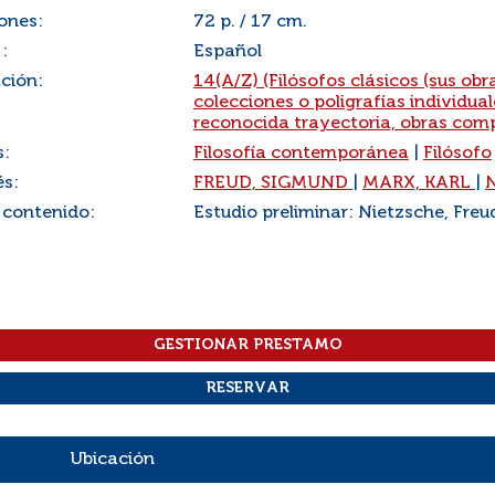
ones:
72 p. / 17 cm.
:
Español
ación:
14(A/Z) (Filósofos clásicos (sus obr
colecciones o poligrafías individua
reconocida trayectoria, obras comp
s:
Filosofía contemporánea
|
Filósofo
és:
FREUD, SIGMUND
|
MARX, KARL
|
 contenido:
Estudio preliminar: Nietzsche, Freu
Ubicación