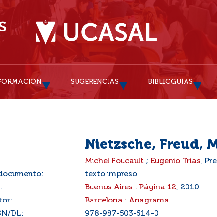
FORMACIÓN
SUGERENCIAS
BIBLIOGUÍAS
Nietzsche, Freud, 
:
Michel Foucault
;
Eugenio Trías
, Pr
 documento:
texto impreso
:
Buenos Aires : Página 12
, 2010
tor:
Barcelona : Anagrama
SN/DL:
978-987-503-514-0