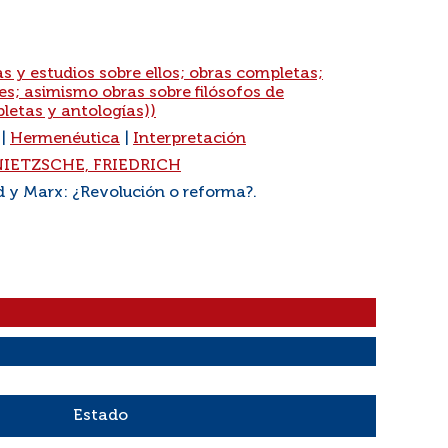
as y estudios sobre ellos; obras completas;
les; asimismo obras sobre filósofos de
letas y antologías))
|
Hermenéutica
|
Interpretación
NIETZSCHE, FRIEDRICH
d y Marx: ¿Revolución o reforma?.
Estado