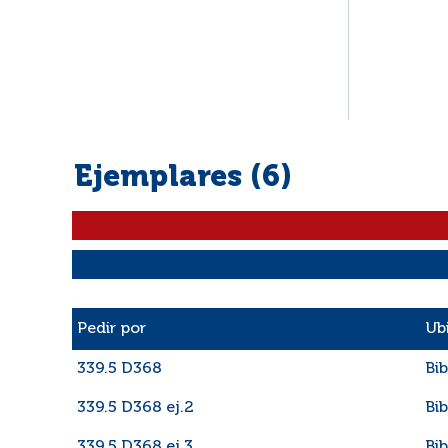
Ejemplares (6)
Liste des exemplaires
Pedir por
Ub
339.5 D368
Bib
339.5 D368 ej.2
Bib
339.5 D368 ej.3
Bib