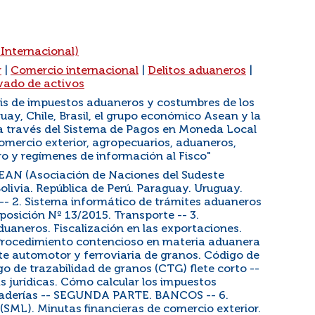
 Internacional)
r
|
Comercio internacional
|
Delitos aduaneros
|
vado de activos
lisis de impuestos aduaneros y costumbres de los
uay, Chile, Brasil, el grupo económico Asean y la
 a través del Sistema de Pagos en Moneda Local
mercio exterior, agropecuarios, aduaneros,
ero y regímenes de información al Fisco"
AN (Asociación de Naciones del Sudeste
Bolivia. República de Perú. Paraguay. Uruguay.
o -- 2. Sistema informático de trámites aduaneros
posición Nº 13/2015. Transporte -- 3.
duaneros. Fiscalización en las exportaciones.
Procedimiento contencioso en materia aduanera
rte automotor y ferroviaria de granos. Código de
o de trazabilidad de granos (CTG) flete corto --
s jurídicas. Cómo calcular los impuestos
rcaderías -- SEGUNDA PARTE. BANCOS -- 6.
SML). Minutas financieras de comercio exterior.