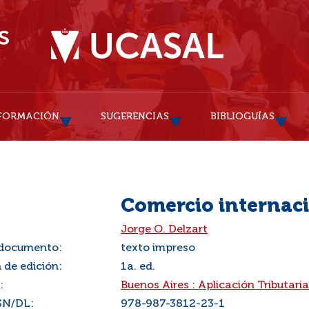
FORMACIÓN
SUGERENCIAS
BIBLIOGUÍAS
Comercio internaci
:
Jorge O. Delzart
 documento:
texto impreso
 de edición:
1a. ed.
:
Buenos Aires : Aplicación Tributaria
SN/DL:
978-987-3812-23-1