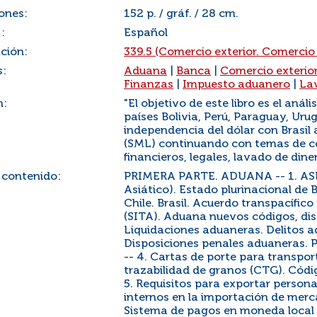
ones:
152 p. / gráf. / 28 cm.
:
Español
ación:
339.5 (Comercio exterior. Comercio
s:
Aduana
|
Banca
|
Comercio exterio
Finanzas
|
Impuesto aduanero
|
La
n:
"El objetivo de este libro es el aná
países Bolivia, Perú, Paraguay, Urug
independencia del dólar con Brasil
(SML) continuando con temas de co
financieros, legales, lavado de din
 contenido:
PRIMERA PARTE. ADUANA -- 1. ASE
Asiático). Estado plurinacional de 
Chile. Brasil. Acuerdo transpacífic
(SITA). Aduana nuevos códigos, dis
Liquidaciones aduaneras. Delitos a
Disposiciones penales aduaneras. 
-- 4. Cartas de porte para transpo
trazabilidad de granos (CTG). Códig
5. Requisitos para exportar persona
internos en la importación de me
Sistema de pagos en moneda local (