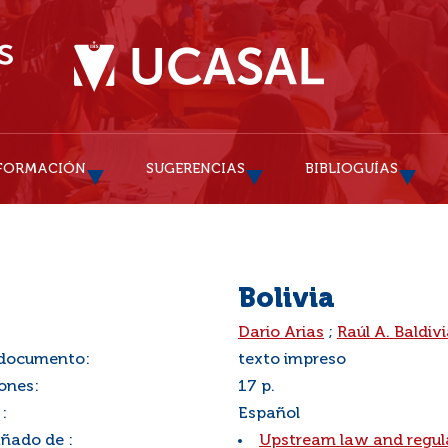
FORMACIÓN
SUGERENCIAS
BIBLIOGUÍAS
Bolivia
:
Dario Arias
;
Raúl A. Baldiv
 documento:
texto impreso
ones:
17 p.
:
Español
ado de :
Upstream law and regul