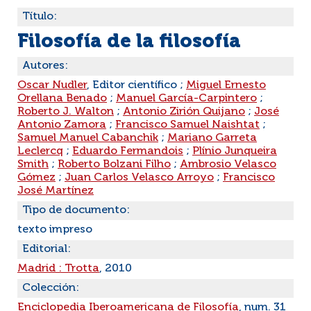
Título:
Filosofía de la filosofía
Autores:
Oscar Nudler
, Editor científico ;
Miguel Ernesto
Orellana Benado
;
Manuel García-Carpintero
;
Roberto J. Walton
;
Antonio Zirión Quijano
;
José
Antonio Zamora
;
Francisco Samuel Naishtat
;
Samuel Manuel Cabanchik
;
Mariano Garreta
Leclercq
;
Eduardo Fermandois
;
Plínio Junqueira
Smith
;
Roberto Bolzani Filho
;
Ambrosio Velasco
Gómez
;
Juan Carlos Velasco Arroyo
;
Francisco
José Martínez
Tipo de documento:
texto impreso
Editorial:
Madrid : Trotta
, 2010
Colección:
Enciclopedia Iberoamericana de Filosofía
, num. 31