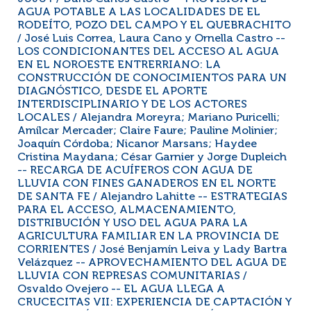
AGUA POTABLE A LAS LOCALIDADES DE EL
RODEÍTO, POZO DEL CAMPO Y EL QUEBRACHITO
/ José Luis Correa, Laura Cano y Ornella Castro --
LOS CONDICIONANTES DEL ACCESO AL AGUA
EN EL NOROESTE ENTRERRIANO: LA
CONSTRUCCIÓN DE CONOCIMIENTOS PARA UN
DIAGNÓSTICO, DESDE EL APORTE
INTERDISCIPLINARIO Y DE LOS ACTORES
LOCALES / Alejandra Moreyra; Mariano Puricelli;
Amílcar Mercader; Claire Faure; Pauline Molinier;
Joaquín Córdoba; Nicanor Marsans; Haydee
Cristina Maydana; César Garnier y Jorge Dupleich
-- RECARGA DE ACUÍFEROS CON AGUA DE
LLUVIA CON FINES GANADEROS EN EL NORTE
DE SANTA FE / Alejandro Lahitte -- ESTRATEGIAS
PARA EL ACCESO, ALMACENAMIENTO,
DISTRIBUCIÓN Y USO DEL AGUA PARA LA
AGRICULTURA FAMILIAR EN LA PROVINCIA DE
CORRIENTES / José Benjamín Leiva y Lady Bartra
Velázquez -- APROVECHAMIENTO DEL AGUA DE
LLUVIA CON REPRESAS COMUNITARIAS /
Osvaldo Ovejero -- EL AGUA LLEGA A
CRUCECITAS VII: EXPERIENCIA DE CAPTACIÓN Y