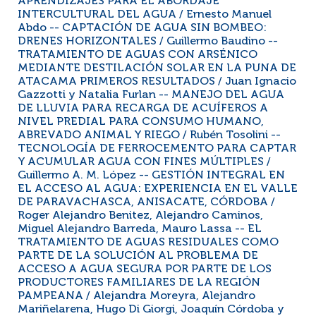
APRENDIZAJES PARA EL ABORDAJE
INTERCULTURAL DEL AGUA / Ernesto Manuel
Abdo -- CAPTACIÓN DE AGUA SIN BOMBEO:
DRENES HORIZONTALES / Guillermo Baudino --
TRATAMIENTO DE AGUAS CON ARSÉNICO
MEDIANTE DESTILACIÓN SOLAR EN LA PUNA DE
ATACAMA PRIMEROS RESULTADOS / Juan Ignacio
Gazzotti y Natalia Furlan -- MANEJO DEL AGUA
DE LLUVIA PARA RECARGA DE ACUÍFEROS A
NIVEL PREDIAL PARA CONSUMO HUMANO,
ABREVADO ANIMAL Y RIEGO / Rubén Tosolini --
TECNOLOGÍA DE FERROCEMENTO PARA CAPTAR
Y ACUMULAR AGUA CON FINES MÚLTIPLES /
Guillermo A. M. López -- GESTIÓN INTEGRAL EN
EL ACCESO AL AGUA: EXPERIENCIA EN EL VALLE
DE PARAVACHASCA, ANISACATE, CÓRDOBA /
Roger Alejandro Benitez, Alejandro Caminos,
Miguel Alejandro Barreda, Mauro Lassa -- EL
TRATAMIENTO DE AGUAS RESIDUALES COMO
PARTE DE LA SOLUCIÓN AL PROBLEMA DE
ACCESO A AGUA SEGURA POR PARTE DE LOS
PRODUCTORES FAMILIARES DE LA REGIÓN
PAMPEANA / Alejandra Moreyra, Alejandro
Mariñelarena, Hugo Di Giorgi, Joaquín Córdoba y