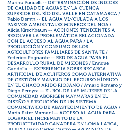
Marino Puricelli -- DETERMINACIÓN DE ÍNDICES
DE CALIDAD DE AGUAS EN LA CUENCA
SUPERIOR DEL RÍO DEL VALLE EN CATAMARCA /
Pablo Demin -- EL AGUA VINCULADA A LOS
PASIVOS AMBIENTALES MINEROS DEL NOA /
Alicia Kirschbaum -- ACCIONES TENDIENTES A
RESOLVER LA PROBLEMÁTICA RELACIONADA
CON EL ACCESO AL AGUA PARA / LA
PRODUCCIÓN Y CONSUMO DE LOS
AGRICULTORES FAMILIARES DE SANTA FE /
Federico Pognante -- RED DE AGUA PARA EL
DESARROLLO RURAL DE MISIONES / Enrique
Gandolla -- EXPERIENCIA SOBRE RECARGA
ARTIFICIAL DE ACUÍFEROS COMO ALTERNATIVA
DE GESTIÓN Y MANEJO DEL RECURSO HÍDRICO
EN EL CHACO ÁRIDO RIOJANO / Amaro Romero y
Diego Pereyra -- EL ROL DE LAS MUJERES DE LA
COMUNIDAD ABORIGEN MAYMARAS EN EL
DISEÑO Y EJECUCIÓN DE UN SISTEMA
COMUNITARIO DE ABASTECIMIENTO DE AGUA /
María Ester Mamaní -- ACCESO AL AGUA PARA
LOGRAR EL INCREMENTO DE LA
PRODUCTIVIDAD GANADERA EN LOMA LARGA,
JUJUY / Darío Carlos Castro -- PROVISIÓN DE