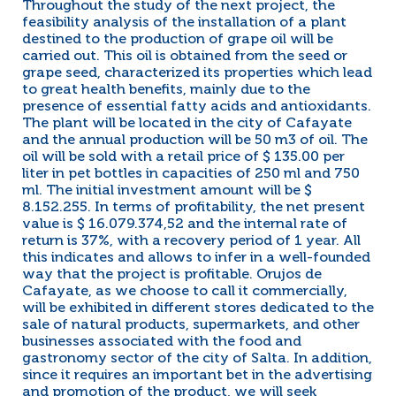
Throughout the study of the next project, the
feasibility analysis of the installation of a plant
destined to the production of grape oil will be
carried out. This oil is obtained from the seed or
grape seed, characterized its properties which lead
to great health benefits, mainly due to the
presence of essential fatty acids and antioxidants.
The plant will be located in the city of Cafayate
and the annual production will be 50 m3 of oil. The
oil will be sold with a retail price of $ 135.00 per
liter in pet bottles in capacities of 250 ml and 750
ml. The initial investment amount will be $
8.152.255. In terms of profitability, the net present
value is $ 16.079.374,52 and the internal rate of
return is 37%, with a recovery period of 1 year. All
this indicates and allows to infer in a well-founded
way that the project is profitable. Orujos de
Cafayate, as we choose to call it commercially,
will be exhibited in different stores dedicated to the
sale of natural products, supermarkets, and other
businesses associated with the food and
gastronomy sector of the city of Salta. In addition,
since it requires an important bet in the advertising
and promotion of the product, we will seek