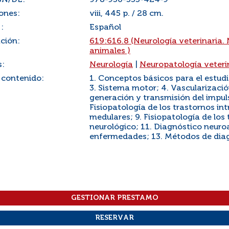
SN/DL:
978-950-555-424-9
ones:
viii, 445 p. / 28 cm.
:
Español
ación:
619:616.8 (Neurología veterinaria.
animales )
s:
Neurología
|
Neuropatología veteri
 contenido:
1. Conceptos básicos para el estudi
3. Sistema motor; 4. Vascularizació
generación y transmisión del impuls
Fisiopatología de los trastornos in
medulares; 9. Fisiopatología de los
neurológico; 11. Diagnóstico neur
enfermedades; 13. Métodos de dia