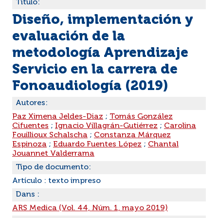
Título:
Diseño, implementación y
evaluación de la
metodología Aprendizaje
Servicio en la carrera de
Fonoaudiología (2019)
Autores:
Paz Ximena Jeldes-Diaz
;
Tomás González
Cifuentes
;
Ignacio Villagrán-Gutiérrez
;
Carolina
Fouillioux Schalscha
;
Constanza Márquez
Espinoza
;
Eduardo Fuentes López
;
Chantal
Jouannet Valderrama
Tipo de documento:
Artículo : texto impreso
Dans :
ARS Medica (Vol. 44, Núm. 1, mayo 2019)