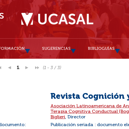
FORMACIÓN
SUGERENCIAS
BIBLIOGUÍAS
1
(1 - 3 / 3)
Revista Cognición
:
Asociación Latinoamericana de Aná
Terapia Cognitiva Conductual (Bog
Biglieri
, Director
 documento:
Publicación seriada : documento el