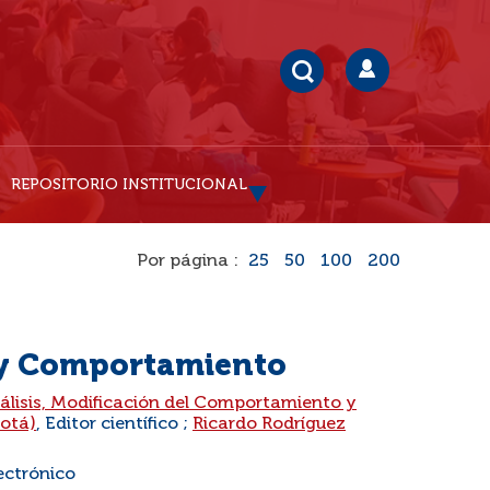
REPOSITORIO INSTITUCIONAL
Por página :
25
50
100
200
 y Comportamiento
lisis, Modificación del Comportamiento y
otá)
, Editor científico ;
Ricardo Rodríguez
ectrónico