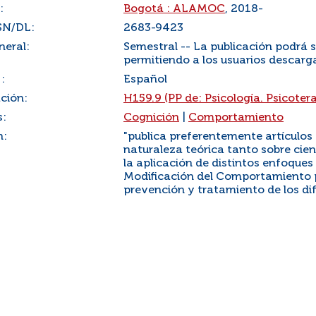
:
Bogotá : ALAMOC
, 2018-
SN/DL:
2683-9423
neral:
Semestral -- La publicación podrá 
permitiendo a los usuarios descarg
:
Español
ación:
H159.9 (PP de: Psicología. Psicoter
s:
Cognición
|
Comportamiento
n:
"publica preferentemente artículos 
naturaleza teórica tanto sobre cie
la aplicación de distintos enfoque
Modificación del Comportamiento p
prevención y tratamiento de los di