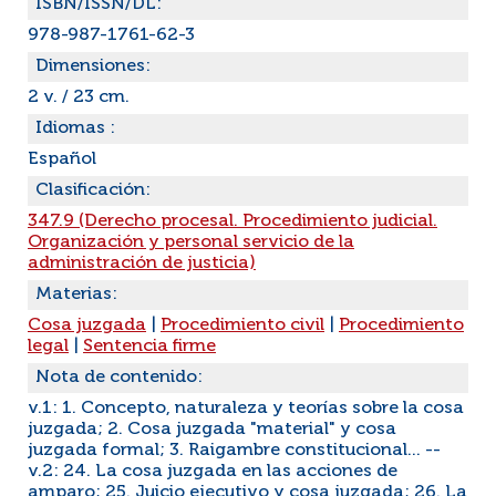
ISBN/ISSN/DL:
978-987-1761-62-3
Dimensiones:
2 v. / 23 cm.
Idiomas :
Español
Clasificación:
347.9 (Derecho procesal. Procedimiento judicial.
Organización y personal servicio de la
administración de justicia)
Materias:
Cosa juzgada
|
Procedimiento civil
|
Procedimiento
legal
|
Sentencia firme
Nota de contenido:
v.1: 1. Concepto, naturaleza y teorías sobre la cosa
juzgada; 2. Cosa juzgada "material" y cosa
juzgada formal; 3. Raigambre constitucional... --
v.2: 24. La cosa juzgada en las acciones de
amparo; 25. Juicio ejecutivo y cosa juzgada; 26. La