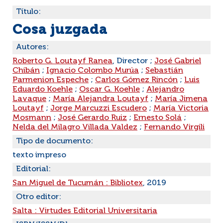
Título:
Cosa juzgada
Autores:
Roberto G. Loutayf Ranea
, Director ;
José Gabriel
Chibán
;
Ignacio Colombo Murúa
;
Sebastián
Parmenion Espeche
;
Carlos Gómez Rincón
;
Luis
Eduardo Koehle
;
Oscar G. Koehle
;
Alejandro
Lavaque
;
María Alejandra Loutayf
;
María Jimena
Loutayf
;
Jorge Marcuzzi Escudero
;
María Victoria
Mosmann
;
José Gerardo Ruiz
;
Ernesto Solá
;
Nelda del Milagro Villada Valdez
;
Fernando Virgili
Tipo de documento:
texto impreso
Editorial:
San Miguel de Tucumán : Bibliotex
, 2019
Otro editor:
Salta : Virtudes Editorial Universitaria