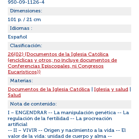
950-09-1126-4
Dimensiones:
101 p. / 21 cm
Idiomas :
Español
Clasificación:
26(02) (Documentos de la Iglesia Católica
(encíclicas y otros; no incluye documentos de
Conferencias Episcopales, ni Congresos
Eucarísticos))
Materias:
Documentos de la Iglesia Católica
|
Iglesia y salud
|
Salud
Nota de contenido:
I – ENGENDRAR -- La manipulación genética -- La
regulación de la fertilidad -- La procreación
artificial
-- II – VIVIR -- Origen y nacimiento a la vida -- El
valor de la vida: unidad de cuerpo y alma --