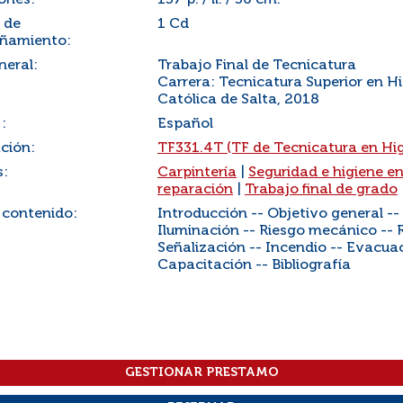
ones:
137 p. / il. / 30 cm.
 de
1 Cd
ñamiento:
neral:
Trabajo Final de Tecnicatura
Carrera: Tecnicatura Superior en Hi
Católica de Salta, 2018
:
Español
ación:
TF331.4T (TF de Tecnicatura en Hig
s:
Carpintería
|
Seguridad e higiene en
reparación
|
Trabajo final de grado
 contenido:
Introducción -- Objetivo general --
Iluminación -- Riesgo mecánico -- R
Señalización -- Incendio -- Evacuac
Capacitación -- Bibliografía