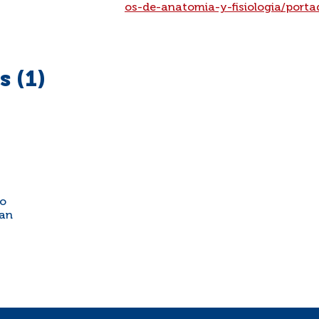
os-de-anatomia-y-fisiologia/porta
 (1)
to
yan