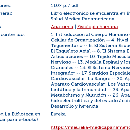
ones:
1107 p. / pdf
neral:
Libro electrónico se encuentra en
Salud Médica Panamericana
s:
Anatomía
|
Fisiología humana
 contenido:
1. Introducción al Cuerpo Humano -
Celular de Organización -- 4. Nivel
Tegumentario -- 6. El Sistema Esque
El Esqueleto Axial -- 8. El Sistema 
Articulaciones -- 10. Tejido Muscula
Nervioso -- 13. Medula Espinal y lo
Craneales -- 15. El Sistema Nervio
Integrador -- 17. Sentidos Especial
Cardiovascular: La Sangre -- 20. A
Aparato Cardiovascular: Los Vaso
Linfático y la Inmunidad -- 23. Apa
Metabolismo y Nutrición -- 26. Apa
hidroelectrolítica y del estado áci
Desarrollo y herencia
n La Biblioteca en
Eureka
ar para e-books) :
:
https://mieureka-medicapanameric