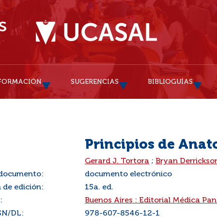
FORMACIÓN
SUGERENCIAS
BIBLIOGUÍAS
Principios de Anato
:
Gerard J. Tortora
;
Bryan Derrickso
 documento:
documento electrónico
 de edición:
15a. ed.
:
Buenos Aires : Editorial Médica P
SN/DL:
978-607-8546-12-1