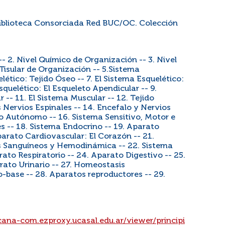
 Biblioteca Consorciada Red BUC/OC. Colección
- 2. Nivel Químico de Organización -- 3. Nivel
 Tisular de Organización -- 5.Sistema
lético: Tejido Óseo -- 7. El Sistema Esquelético:
Esquelético: El Esqueleto Apendicular -- 9.
r -- 11. El Sistema Muscular -- 12. Tejido
s Nervios Espinales -- 14. Encefalo y Nervios
so Autónomo -- 16. Sistema Sensitivo, Motor e
es -- 18. Sistema Endocrino -- 19. Aparato
parato Cardiovascular: El Corazón -- 21.
s Sanguíneos y Hemodinámica -- 22. Sistema
rato Respiratorio -- 24. Aparato Digestivo -- 25.
rato Urinario -- 27. Homeostasis
do-base -- 28. Aparatos reproductores -- 29.
ana-com.ezproxy.ucasal.edu.ar/viewer/principi