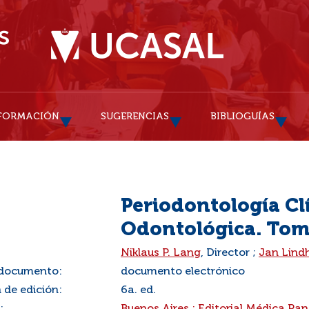
FORMACIÓN
SUGERENCIAS
BIBLIOGUÍAS
Periodontología Cl
Odontológica. Tomo
:
Niklaus P. Lang
, Director ;
Jan Lind
 documento:
documento electrónico
 de edición:
6a. ed.