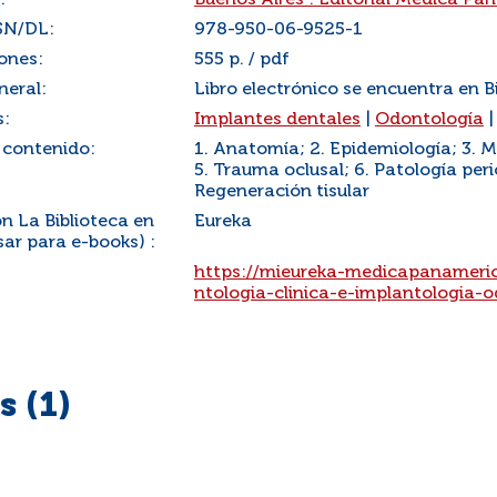
:
Buenos Aires : Editorial Médica P
SN/DL:
978-950-06-9525-1
ones:
555 p. / pdf
neral:
Libro electrónico se encuentra en B
s:
Implantes dentales
|
Odontología
 contenido:
1. Anatomía; 2. Epidemiología; 3. M
5. Trauma oclusal; 6. Patología peri
Regeneración tisular
n La Biblioteca en
Eureka
ar para e-books) :
:
https://mieureka-medicapanameric
ntologia-clinica-e-implantologia-
 (1)