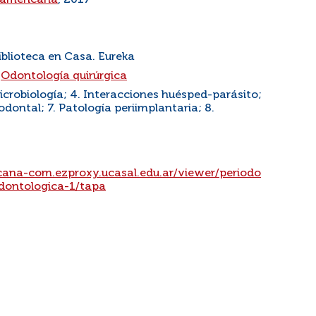
anamericana
, 2017
iblioteca en Casa. Eureka
|
Odontología quirúrgica
icrobiología; 4. Interacciones huésped-parásito;
odontal; 7. Patología periimplantaria; 8.
ana-com.ezproxy.ucasal.edu.ar/viewer/periodo
odontologica-1/tapa