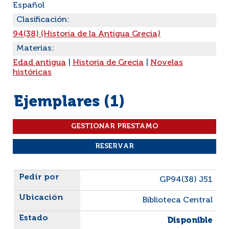
Español
Clasificación:
94(38) (Historia de la Antigua Grecia)
Materias:
Edad antigua
|
Historia de Grecia
|
Novelas
históricas
Ejemplares (1)
Liste des exemplaires
GP94(38) J51
Biblioteca Central
Disponible