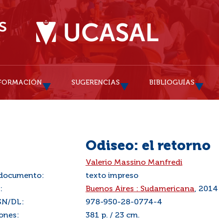
FORMACIÓN
SUGERENCIAS
BIBLIOGUÍAS
Odiseo: el retorno
:
Valerio Massino Manfredi
 documento:
texto impreso
:
Buenos Aires : Sudamericana
, 2014
SN/DL:
978-950-28-0774-4
ones:
381 p. / 23 cm.