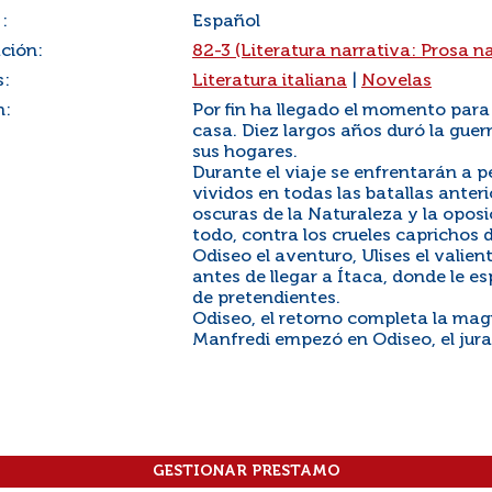
:
Español
ación:
82-3 (Literatura narrativa: Prosa n
s:
Literatura italiana
|
Novelas
n:
Por fin ha llegado el momento par
casa. Diez largos años duró la guer
sus hogares.
Durante el viaje se enfrentarán a p
vividos en todas las batallas anter
oscuras de la Naturaleza y la opos
todo, contra los crueles caprichos d
Odiseo el aventuro, Ulises el valient
antes de llegar a Ítaca, donde le es
de pretendientes.
Odiseo, el retorno completa la mag
Manfredi empezó en Odiseo, el jur