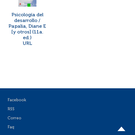
Psicología del
desarrollo /
Papalia, Diane E
[y otros] (11a.
ed.)
URL
Facebook
RSS
Correo
Faq