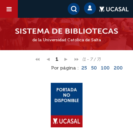
de la Universidad Católica de Salta
1
(1 - 7 / 7)
Por página :
25
50
100
200