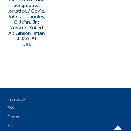
suministro : Una
perspectiva
logistica / Coyle,
John J.; Langley,
C John, Jr.;
Novack, Robert
A.; Gibson, Brian
J. (2018)
URL
Facebook
RSS
Correo
Faq