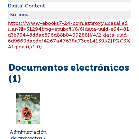
Digital Content
En línea:
https://www-ebooks7-24-com.ezproxy.ucasal.ed
u.ar/?il=31294&pg=epubcfi(/6/6[data-uuid-e64481
d3b73448ddae896d88b0409288]!/4/2[data-uuid-
6d9669dacdef4267a47638a73ce14139]/2[P%C3%
A1gina+i]/1:0)
Documentos electrónicos
(1)
Administración
de proyectos /