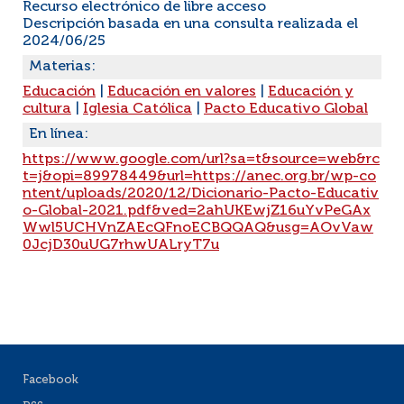
Recurso electrónico de libre acceso
Descripción basada en una consulta realizada el
2024/06/25
Materias:
Educación
|
Educación en valores
|
Educación y
cultura
|
Iglesia Católica
|
Pacto Educativo Global
En línea:
https://www.google.com/url?sa=t&source=web&rc
t=j&opi=89978449&url=https://anec.org.br/wp-co
ntent/uploads/2020/12/Dicionario-Pacto-Educativ
o-Global-2021.pdf&ved=2ahUKEwjZ16uYvPeGAx
Wwl5UCHVnZAEcQFnoECBQQAQ&usg=AOvVaw
0JcjD30uUG7rhwUALryT7u
Facebook