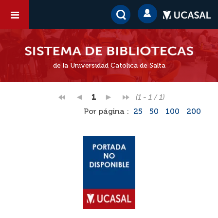
de la Universidad Católica de Salta
1
(1 - 1 / 1)
Por página :
25
50
100
200