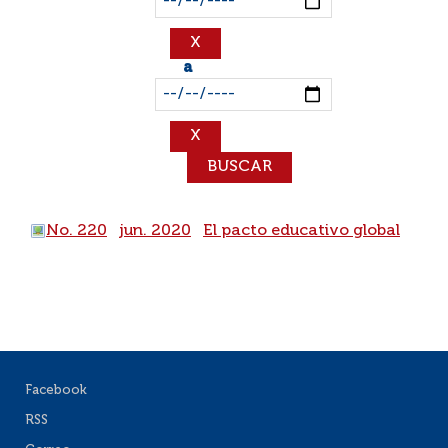
a
No. 220
jun. 2020
El pacto educativo global
Facebook
RSS