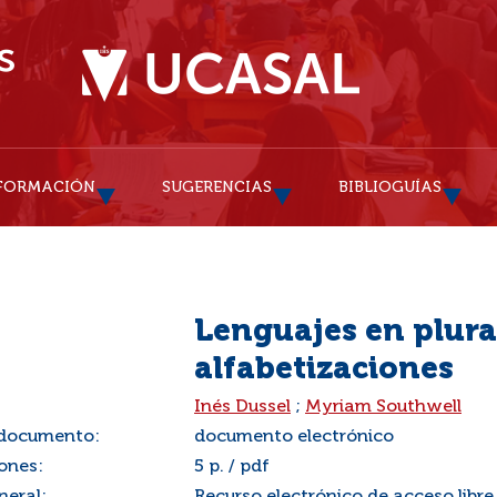
FORMACIÓN
SUGERENCIAS
BIBLIOGUÍAS
Lenguajes en plural
alfabetizaciones
:
Inés Dussel
;
Myriam Southwell
 documento:
documento electrónico
ones:
5 p. / pdf