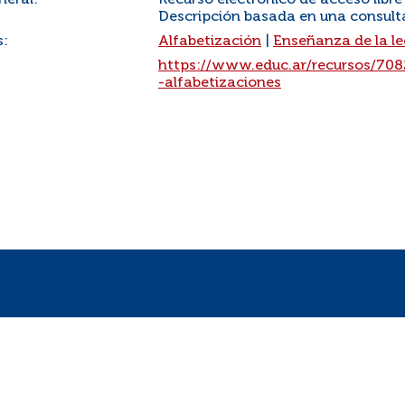
neral:
Recurso electrónico de acceso libre
Descripción basada en una consult
s:
Alfabetización
|
Enseñanza de la le
:
https://www.educ.ar/recursos/7082
-alfabetizaciones