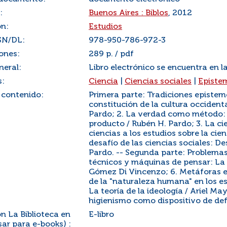
:
Buenos Aires : Biblos
, 2012
ón:
Estudios
SN/DL:
978-950-786-972-3
ones:
289 p. / pdf
neral:
Libro electrónico se encuentra en l
s:
Ciencia
|
Ciencias sociales
|
Episte
 contenido:
Primera parte: Tradiciones epistemo
constitución de la cultura occident
Pardo; 2. La verdad como método:
producto / Rubén H. Pardo; 3. La ci
ciencias a los estudios sobre la cien
desafío de las ciencias sociales: D
Pardo. -- Segunda parte: Problemas f
técnicos y máquinas de pensar: La 
Gómez Di Vincenzo; 6. Metáforas en
de la "naturaleza humana" en los es
La teoría de la ideología / Ariel May
higienismo como dispositivo de defe
n La Biblioteca en
E-libro
ar para e-books) :