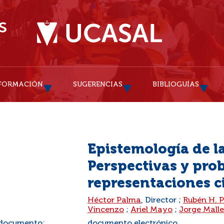
FORMACIÓN
SUGERENCIAS
BIBLIOGUÍAS
Epistemología de la
Perspectivas y pro
representaciones ci
:
Héctor Palma
, Director ;
Rubén H. 
Vincenzo
;
Ariel Mayo
;
Jorge Malle
 documento:
documento electrónico