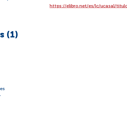
:
https://elibro.net/es/lc/ucasal/tit
 (1)
nes
,