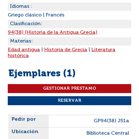
Idiomas :
Griego clásico
|
Francés
Clasificación:
94(38) (Historia de la Antigua Grecia)
Materias:
Edad antigua
|
Historia de Grecia
|
Literatura
histórica
Ejemplares (1)
Liste des exemplaires
GP94(38) J51a
Biblioteca Central