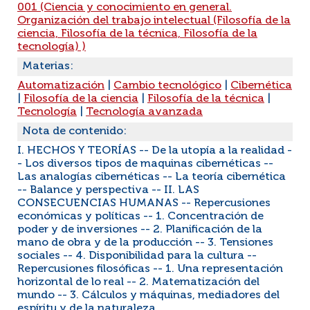
001 (Ciencia y conocimiento en general.
Organización del trabajo intelectual (Filosofía de la
ciencia, Filosofía de la técnica, Filosofía de la
tecnología) )
Materias:
Automatización
|
Cambio tecnológico
|
Cibernética
|
Filosofía de la ciencia
|
Filosofía de la técnica
|
Tecnología
|
Tecnología avanzada
Nota de contenido:
I. HECHOS Y TEORÍAS -- De la utopía a la realidad -
- Los diversos tipos de maquinas cibernéticas --
Las analogías cibernéticas -- La teoría cibernética
-- Balance y perspectiva -- II. LAS
CONSECUENCIAS HUMANAS -- Repercusiones
económicas y políticas -- 1. Concentración de
poder y de inversiones -- 2. Planificación de la
mano de obra y de la producción -- 3. Tensiones
sociales -- 4. Disponibilidad para la cultura --
Repercusiones filosóficas -- 1. Una representación
horizontal de lo real -- 2. Matematización del
mundo -- 3. Cálculos y máquinas, mediadores del
espíritu y de la naturaleza.