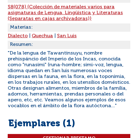
S8(078) (Colección de materiales varios para
asignaturas de Lengua, Lingüística y Literaturas
(Separatas en cajas archivadoras))
Materias:
Dialecto
|
Quechua
|
San Luis
Resumen:
"De la lengua de Tawantinsuyu, nombre
prehispáncio del Imperio de los Incas, conocida
como "runasimi" (runa-hombre; simi-voz, lengua,
idioma quedan en San luis numerosas voces
dispersas en la fauna, en la flora, en la toponimia,
en los trabajos rurales, en los utensilios domésticos.
Otras designan alimentos, miembros de la familia,
adornos, herramientas, prendas personales o del
apero, etc, etc. Veamos algunos ejemplos de esos
vocablos en el ámbito de la flora autóctona..."
Ejemplares (1)