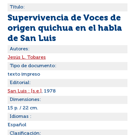
Título:
Supervivencia de Voces de
origen quichua en el habla
de San Luis
Autores:
Jesús L. Tobares
Tipo de documento:
texto impreso
Editorial:
San Luis : [s.e.]
, 1978
Dimensiones:
15 p. / 22 cm.
Idiomas :
Español
Clasificación: