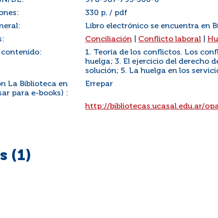
SN/DL:
978-987-793-300-0
ones:
330 p. / pdf
neral:
Libro electrónico se encuentra en B
s:
Conciliación
|
Conflicto laboral
|
Hu
 contenido:
1. Teoría de los conflictos. Los conf
huelga; 3. El ejercicio del derecho 
solución; 5. La huelga en los servic
n La Biblioteca en
Errepar
ar para e-books) :
:
http://bibliotecas.ucasal.edu.ar/o
 (1)