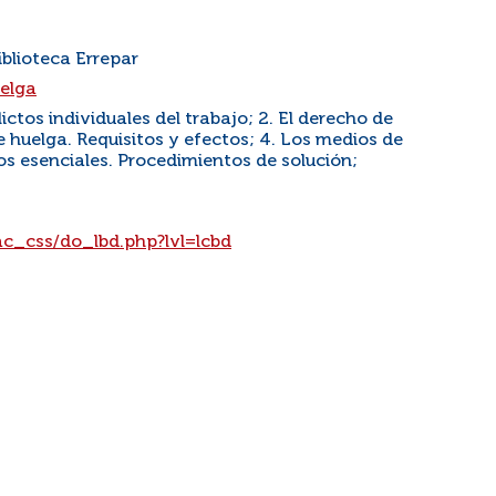
iblioteca Errepar
elga
lictos individuales del trabajo; 2. El derecho de
de huelga. Requisitos y efectos; 4. Los medios de
ios esenciales. Procedimientos de solución;
pac_css/do_lbd.php?lvl=lcbd