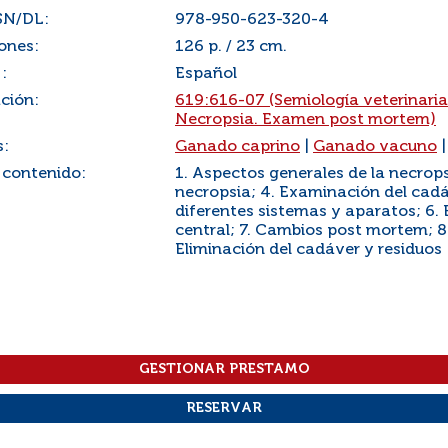
SN/DL:
978-950-623-320-4
ones:
126 p. / 23 cm.
:
Español
ación:
619:616-07 (Semiología veterinaria
Necropsia. Examen post mortem)
s:
Ganado caprino
|
Ganado vacuno
 contenido:
1. Aspectos generales de la necrops
necropsia; 4. Examinación del cadáv
diferentes sistemas y aparatos; 6. 
central; 7. Cambios post mortem; 8
Eliminación del cadáver y residuos