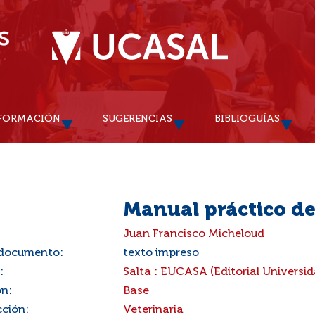
FORMACIÓN
SUGERENCIAS
BIBLIOGUÍAS
Manual práctico de
:
Juan Francisco Micheloud
 documento:
texto impreso
:
Salta : EUCASA (Editorial Universid
ón:
Base
cción:
Veterinaria