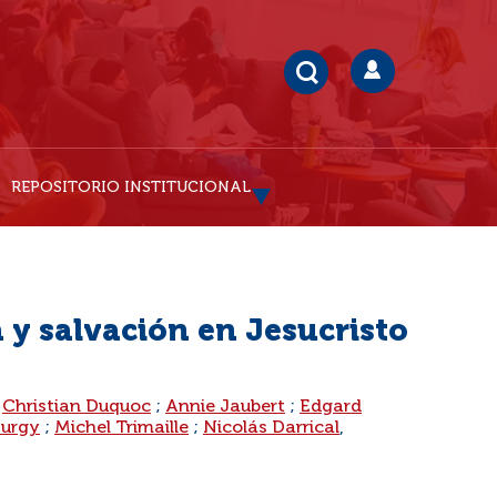
REPOSITORIO INSTITUCIONAL
y salvación en Jesucristo
;
Christian Duquoc
;
Annie Jaubert
;
Edgard
Surgy
;
Michel Trimaille
;
Nicolás Darrical
,