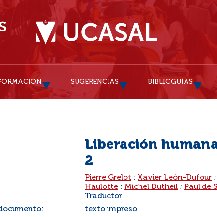
FORMACIÓN
SUGERENCIAS
BIBLIOGUÍAS
Liberación humana 
2
:
Pierre Grelot
;
Xavier León-Dufour
Haulotte
;
Michel Dutheil
;
Paul de 
Traductor
 documento:
texto impreso