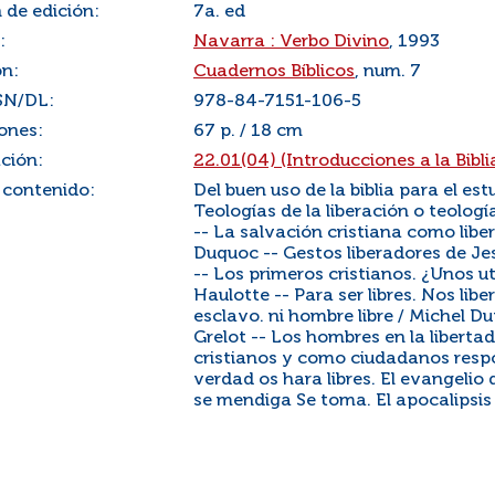
 de edición:
7a. ed
:
Navarra : Verbo Divino
, 1993
ón:
Cuadernos Bíblicos
, num. 7
SN/DL:
978-84-7151-106-5
ones:
67 p. / 18 cm
ación:
22.01(04) (Introducciones a la Biblia
 contenido:
Del buen uso de la biblia para el es
Teologías de la liberación o teologí
-- La salvación cristiana como liber
Duquoc -- Gestos liberadores de Je
-- Los primeros cristianos. ¿Unos u
Haulotte -- Para ser libres. Nos liber
esclavo. ni hombre libre / Michel Dut
Grelot -- Los hombres en la libertad
cristianos y como ciudadanos respon
verdad os hara libres. El evangelio d
se mendiga Se toma. El apocalipsis /