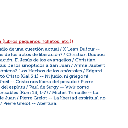
 (Libros pequeños, folletos, etc.))
tudio de una cuestión actual / X Lean Dufour --
as de los actos de liberación? / Christian Duquoc
ación. El Jesús de los evangelios / Christian
sús De los sinópticos a San Juan / Anme Jaubert
tópicos?. Los Hechos de los apóstoles / Edgard
tó Cristo (Gal 5 1) -- Ni judío, ni griego ni
heil -- Cristo nos libera del pecado / Pierre
 del espíritu / Paul de Surgy -- Vivir como
sables (Rom 13, 1-7) / Michel Trimaille -- La
e Juan / Pierre Grelot -- La libertad espiritual no
 Pierre Grelot -- Abertura.