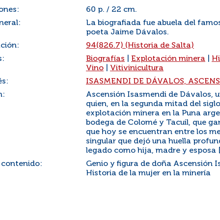
ones:
60 p. / 22 cm.
neral:
La biografiada fue abuela del famos
poeta Jaime Dávalos.
ación:
94(826.7) (Historia de Salta)
s:
Biografías
|
Explotación minera
|
Hi
Vino
|
Vitivinicultura
és:
ISASMENDI DE DÁVALOS, ASCEN
n:
Ascensión Isasmendi de Dávalos, un
quien, en la segunda mitad del sigl
explotación minera en la Puna arge
bodega de Colomé y Tacuil, que gan
que hoy se encuentran entre los me
singular que dejó una huella profund
legado como hija, madre y esposa [.
 contenido:
Genio y figura de doña Ascensión I
Historia de la mujer en la minería