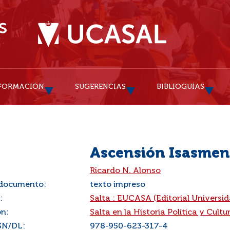
FORMACIÓN
SUGERENCIAS
BIBLIOGUÍAS
Ascensión Isasmen
:
Ricardo N. Alonso
 documento:
texto impreso
:
Salta : EUCASA (Editorial Universid
ón:
Salta en la Historia Política y Cultu
SN/DL:
978-950-623-317-4