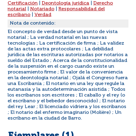
Certificación
|
Deontología jurídica
|
Derecho
notarial
|
Notariado
|
Responsabilidad del
escribano
|
Verdad
Nota de contenido:
El concepto de verdad desde un punto de vista
notarial ; La verdad notarial en las nuevas
tecnologías ; La certificación de firma ; La validez
de las actas extra protocolares ; La debilidad
jurídica de las escrituras autorizadas por notarios a
sueldo del Estado ; Acerca de la constitucionalidad
de la suspensión en el cargo cuando existe un
procesamiento firme ; El valor de la conveniencia
en la deontología notarial ; Ojalá el Congreso fuera
una Escribanía ; El notario en una ley que regule la
eutanasia y la autodeterminación asistida ; Todos
los escribanos son escritores ; El caballo y el rey (o
el escribano y el bebedor desconocido) ; El notario
del rey Lear ; El licenciado vidriera y los escribanos
; El notario del enfermo imaginario (Molière) ; Un
escribano en la ciudad de Barro.